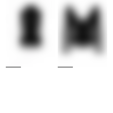
Top
noir