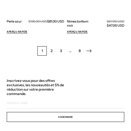
Prix
Prix
Perle azur
Prix
$135.00 USD
$81.00 USD
Nimes bottom
Prix
$67.00 USD
de
de
régulier
noir
régulier
$47.00 USD
vente
vent
APERÇU RAPIDE
APERÇU RAPIDE
1
2
3
…
8
Inscrivez-vous pour des offres
exclusives, les nouveautés et 5% de
réduction sur votre première
commande.
Votre
e-
mail
S'ABONNER