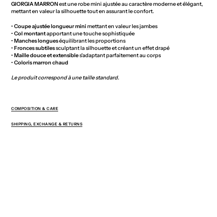
GIORGIA MARRON
est une robe mini ajustée au caractère moderne et élégant,
mettant en valeur la silhouette tout en assurant le confort.
•
Coupe ajustée longueur mini
mettant en valeur les jambes
•
Col montant
apportant une touche sophistiquée
•
Manches longues
équilibrant les proportions
•
Fronces subtiles
sculptant la silhouette et créant un effet drapé
•
Maille douce et extensible
s'adaptant parfaitement au corps
•
Coloris marron chaud
Le produit correspond à une taille standard.
COMPOSITION & CARE
SHIPPING, EXCHANGE & RETURNS
You May Also Like