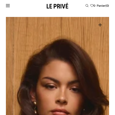
PASSER AU CONTENU
Panier
0
Panier
(0)
0
article