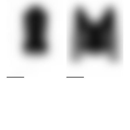
noir
noir