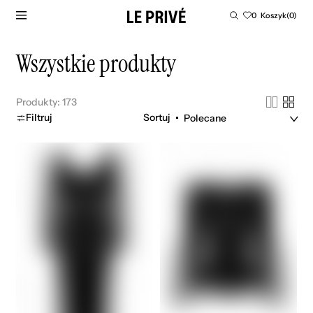
PRZEJDŹ DO TREŚCI
Koszyk
0
Koszyk
(0)
0
produktów
Kolekcja:
Wszystkie produkty
Produkty: 173
Filtruj
Sortuj
Claudia
Norah
noir
top
noir