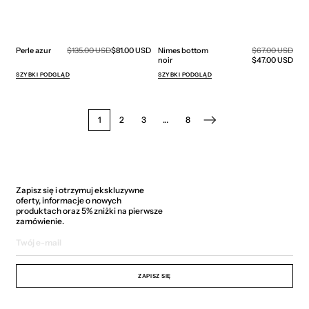
Cena
Cen
Perle azur
Cena
$135.00 USD
$81.00 USD
Nimes bottom
Cena
$67.00 USD
promocyjna
pro
regularna
noir
regularna
$47.00 USD
SZYBKI PODGLĄD
SZYBKI PODGLĄD
1
2
3
…
8
Zapisz się i otrzymuj ekskluzywne
oferty, informacje o nowych
produktach oraz 5% zniżki na pierwsze
zamówienie.
Twój
e-
mail
ZAPISZ SIĘ