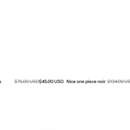
Prix
s
Prix
$75.00 USD
$45.00 USD
Nice one piece noir
Prix
$134.00 U
de
régulier
régulier
vente