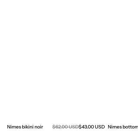
Prix
Nimes bottom
Nimes bikini noir
Prix
$62.00 USD
$43.00 USD
de
régulier