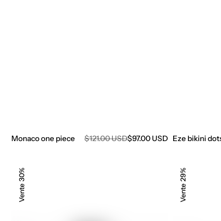
Prix
Eze bikini dot
Monaco one piece
Prix
$121.00 USD
$97.00 USD
de
régulier
vente
Nimes
Nimes
30%
29%
bikini
bottom
noir
noir
Vente
Vente