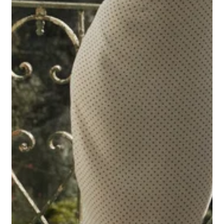
Abrir
medios
destacados
en
la
vista
de
galería