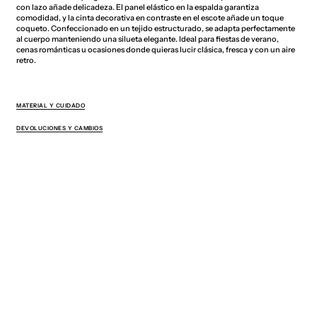
con lazo añade delicadeza. El panel elástico en la espalda garantiza
comodidad, y la cinta decorativa en contraste en el escote añade un toque
coqueto. Confeccionado en un tejido estructurado, se adapta perfectamente
al cuerpo manteniendo una silueta elegante. Ideal para fiestas de verano,
cenas románticas u ocasiones donde quieras lucir clásica, fresca y con un aire
retro.
MATERIAL Y CUIDADO
DEVOLUCIONES Y CAMBIOS
También te puede gustar
Suscríbete para recibir ofertas
exclusivas, nuevos lanzamientos y un