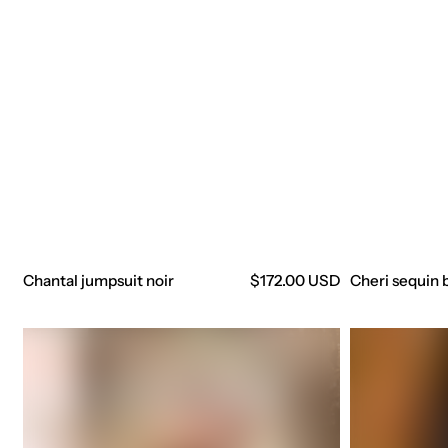
Chantal jumpsuit noir
Precio
$172.00 USD
Cheri sequin
regular
Cosette
Le
top
prive
noir
chain