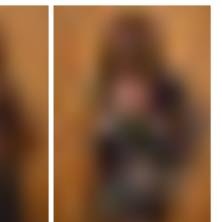
Ravelle
midnight
bloom