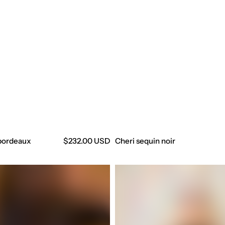
 bordeaux
Precio
$232.00 USD
Cheri sequin noir
regular
Maeve
noir