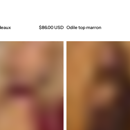
rdeaux
Precio
$86.00 USD
Odile top marron
regular
Sarf
marron