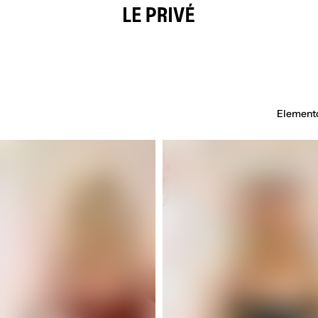
s con capucha
Mono
Vestidos
Leggings
Shorts
Pantalones
Faldas
Prend
Elemento
Cheri
sequin
noir