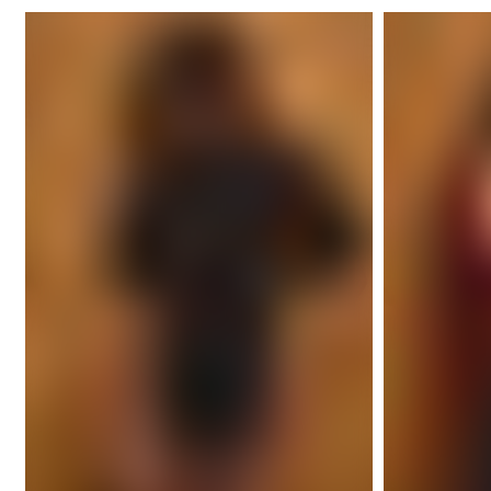
Milo
Odile
bodysuit
top
noir
bordeaux