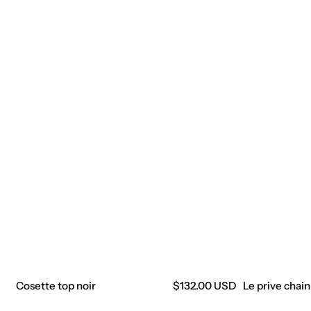
Cosette top noir
Precio
$132.00 USD
Le prive chain
regular