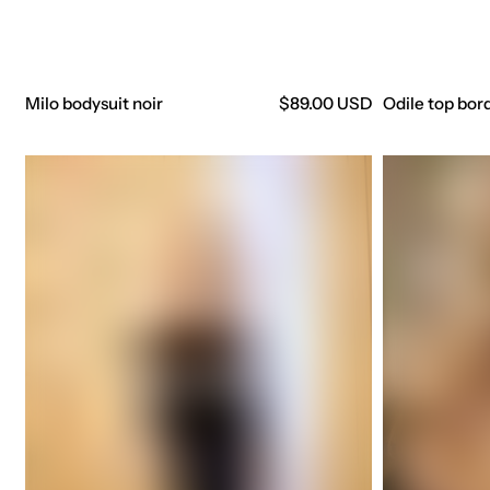
Milo bodysuit noir
Precio
$89.00 USD
Odile top bo
regular
Roxane
Scarf
noir
bordeaux