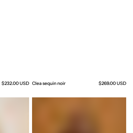
Precio
$232.00 USD
Clea sequin noir
Precio
$269.00 USD
regular
regular
Maud
sweater
gray