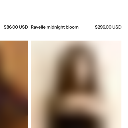
Precio
$86.00 USD
Ravelle midnight bloom
Precio
$296.00 USD
regular
regular
Scarf
noir