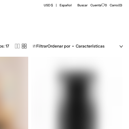
Carro
USD $
Español
Buscar
Cuenta
0
Carro
(0)
0
elementos
as de abrigo
Accesorio
s: 17
Filtrar
Ordenar por
Clea
sequin
noir