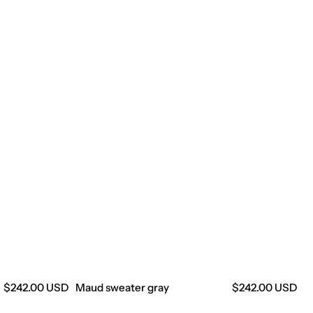
Precio
$242.00 USD
Maud sweater gray
Precio
$242.00 USD
regular
regular