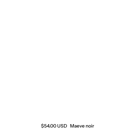
Precio
$54.00 USD
Maeve noir
regular