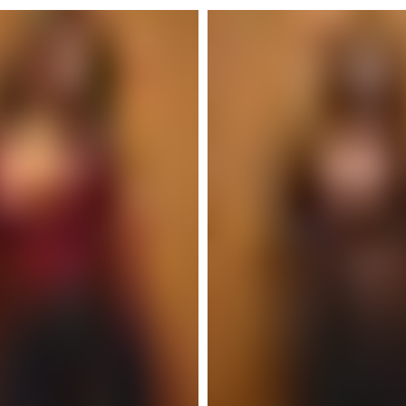
Odile
top
marron