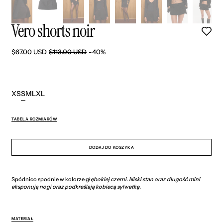
Vero shorts noir
$67.00 USD
$113.00 USD
-40%
Cena
Cena
promocyjna
regularna
XS
S
M
L
XL
Wariant
Wariant
Wariant
Wariant
Wariant
wyprzedany
wyprzedany
wyprzedany
wyprzedany
wyprzedany
lub
lub
lub
lub
lub
TABELA ROZMIARÓW
niedostępny
niedostępny
niedostępny
niedostępny
niedostępny
DODAJ DO KOSZYKA
Spódnico spodnie w kolorze gł
ębokiej czerni. Niski stan oraz długość mini
eksponują nogi oraz podkreślają kobiecą sylwetkę.
MATERIAŁ