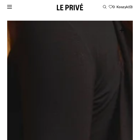
PRZEJDŹ DO TREŚCI
Koszyk
0
Koszyk
(0)
0
produktów