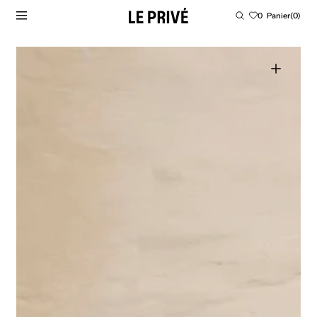
PASSER AU CONTENU
Panier
0
Panier
(0)
0
article