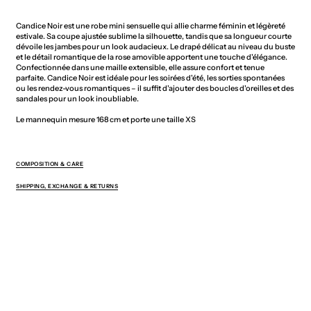
Candice Noir est une robe mini sensuelle qui allie charme féminin et légèreté
estivale. Sa coupe ajustée sublime la silhouette, tandis que sa longueur courte
dévoile les jambes pour un look audacieux. Le drapé délicat au niveau du buste
et le détail romantique de la rose amovible apportent une touche d'élégance.
Confectionnée dans une maille extensible, elle assure confort et tenue
parfaite. Candice Noir est idéale pour les soirées d'été, les sorties spontanées
ou les rendez-vous romantiques – il suffit d'ajouter des boucles d'oreilles et des
sandales pour un look inoubliable.
Le mannequin mesure 168 cm et porte une taille XS
COMPOSITION & CARE
SHIPPING, EXCHANGE & RETURNS
You May Also Like